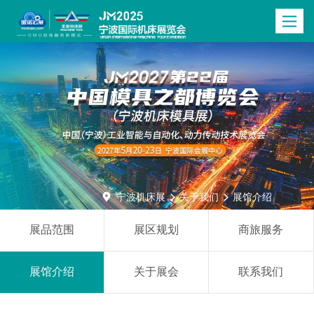
Toggle
navigatio

宁波机床展
关于我们
展馆介绍


展品范围
展区规划
商旅服务
展馆介绍
关于展会
联系我们